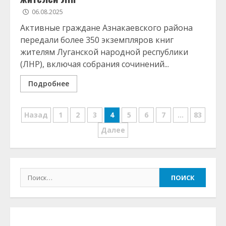
06.08.2025
Активные граждане Азнакаевского района
передали более 350 экземпляров книг
жителям Луганской народной республики
(ЛНР), включая собрания сочинений...
Подробнее
Posts
Назад
1
2
3
4
5
6
7
…
83
pagination
Далее
Найти: