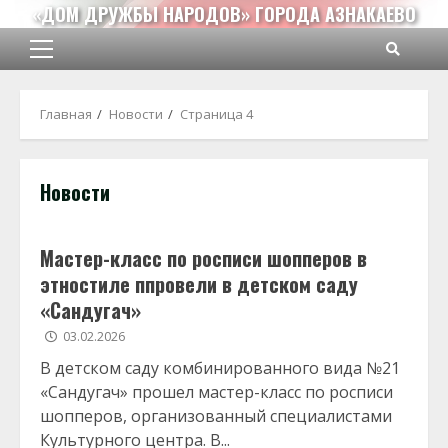
Перейти
«ДОМ ДРУЖБЫ НАРОДОВ» ГОРОДА АЗНАКАЕВО
к
содержимому
Основное
меню
Главная
Новости
Страница 4
Новости
Мастер-класс по росписи шопперов в
этностиле ппровели в детском саду
«Сандугач»
03.02.2026
В детском саду комбинированного вида №21
«Сандугач» прошел мастер-класс по росписи
шопперов, организованный специалистами
Культурного центра. В...