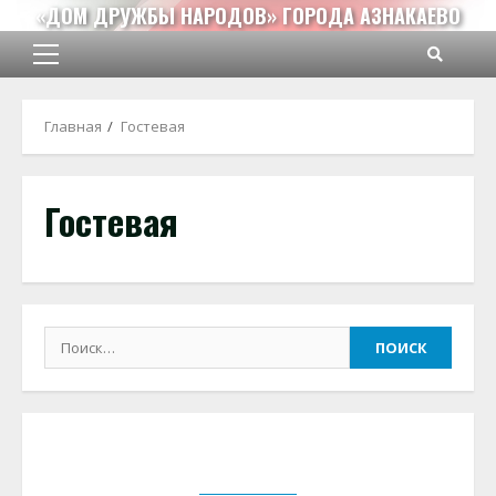
Перейти
«ДОМ ДРУЖБЫ НАРОДОВ» ГОРОДА АЗНАКАЕВО
к
содержимому
Основное
меню
Главная
Гостевая
Гостевая
Найти: