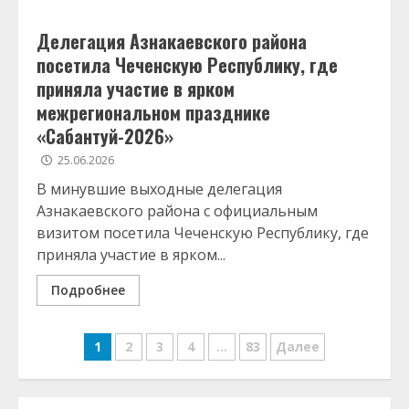
Делегация Азнакаевского района
посетила Чеченскую Республику, где
приняла участие в ярком
межрегиональном празднике
«Сабантуй-2026»
25.06.2026
В минувшие выходные делегация
Азнакаевского района с официальным
визитом посетила Чеченскую Республику, где
приняла участие в ярком...
Подробнее
Posts
1
2
3
4
…
83
Далее
pagination