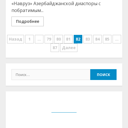
«Навруз» Азербайджанской диаспоры с
побратимым...
Подробнее
Posts
Назад
1
…
79
80
81
82
83
84
85
…
pagination
87
Далее
Найти: