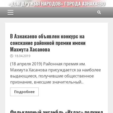
Перейти
«ДОМ ДРУЖБЫ НАРОДОВ» ГОРОДА АЗНАКАЕВО
к
содержимому
Основное
меню
В Азнакаево объявлен конкурс на
соискание районной премии имени
Махмута Хасанова
18.04.2019
(18 апреля 2019) Районная премия им.
Махмута Хасанова присуждается за наиболее
выдающиеся, получившие общественное
признание, внесшие значительный...
Подробнее
Фольклорный ансамбль «Ихлас» получил