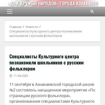
Перейти
«ДОМ ДРУЖБЫ НАРОДОВ» ГОРОДА АЗНАКАЕВО
к
содержимому
Основное
меню
Главная
Новости
Специалисты Культурного центра познакомили
школьников с русским фольклором
Специалисты Культурного центра
познакомили школьников с русским
фольклором
11.09.2025
11 сентября в Азнакаевской городской школе
№2 состоялось насыщенное мероприятие «По
страницам русского фольклора»,
организованное специалистами Культурного