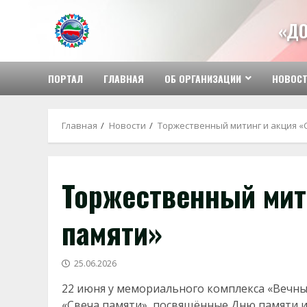
Перейти
к
«ДО
содержимому
ПОРТАЛ
ГЛАВНАЯ
ОБ ОРГАНИЗАЦИИ
НОВОС
Главная
Новости
Торжественный митинг и акция «
Торжественный мит
памяти»
25.06.2026
22 июня у мемориального комплекса «Вечны
«Свеча памяти», посвящённые Дню памяти и