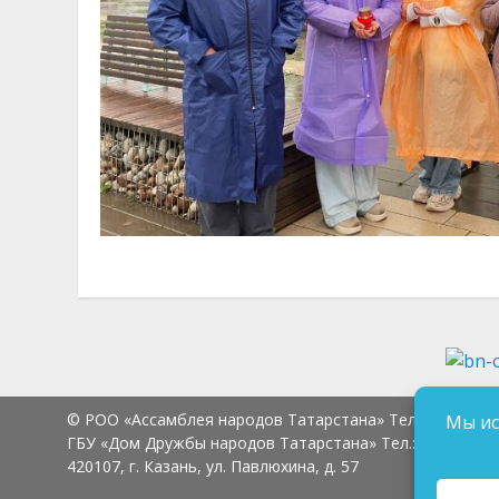
© РОО «Ассамблея народов Татарстана» Тел.:
8 (843) 2
Мы ис
ГБУ «Дом Дружбы народов Татарстана» Тел.:
8 (843) 23
420107, г. Казань, ул. Павлюхина, д. 57